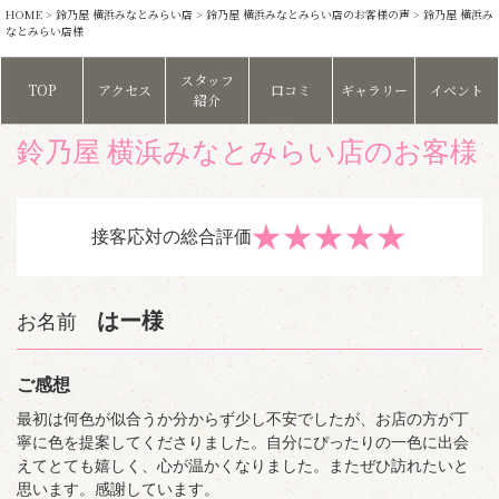
HOME
>
鈴乃屋 横浜みなとみらい店
>
鈴乃屋 横浜みなとみらい店のお客様の声
> 鈴乃屋 横浜み
なとみらい店様
スタッフ
TOP
アクセス
口コミ
ギャラリー
イベント
紹介
鈴乃屋 横浜みなとみらい店のお客様
★
★
★
★
★
接客応対の総合評価
はー様
お名前
ご感想
最初は何色が似合うか分からず少し不安でしたが、お店の方が丁
寧に色を提案してくださりました。自分にぴったりの一色に出会
えてとても嬉しく、心が温かくなりました。またぜひ訪れたいと
思います。感謝しています。