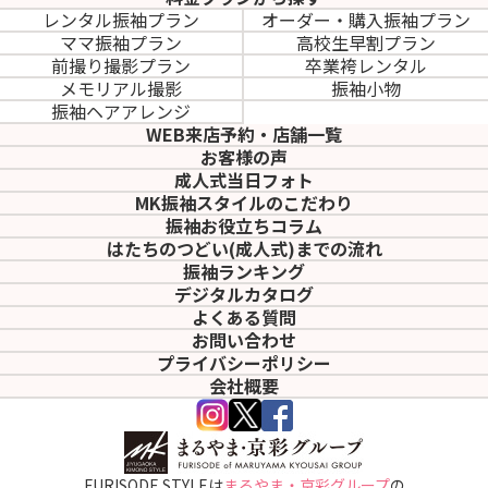
レンタル振袖プラン
オーダー・購入振袖
プラン
ママ振袖プラン
高校生早割プラン
前撮り撮影プラン
卒業袴レンタル
メモリアル撮影
振袖小物
振袖ヘアアレンジ
WEB来店予約・店舗一覧
お客様の声
成人式当日フォト
MK振袖スタイルのこだわり
振袖お役立ちコラム
はたちのつどい(成人式)
までの流れ
振袖ランキング
デジタルカタログ
よくある質問
お問い合わせ
プライバシーポリシー
会社概要
FURISODE STYLEは
まるやま・京彩グループ
の