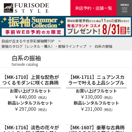
来店予約・店舗一覧
自由が丘まるやま京彩振袖館TOP
>
振袖カタログ（レンタル・購入）・振袖ラインナップ
>
白系の振袖
白系の振袖
furisode catalog
【MK-1710】上質な配色が
【MK-1711】ニュアンスカ
つくるモダンに咲く古典柄
ラーで叶える上品シンプル
お買い上げフルセット
お買い上げフルセット
￥440,000
￥330,000
(税込)
(税込)
新品レンタルフルセット
新品レンタルフルセット
￥297,000
￥231,000
(税込)
(税込)
【MK-1716】淡色の花々が
【MK-1607】豪華な古典柄