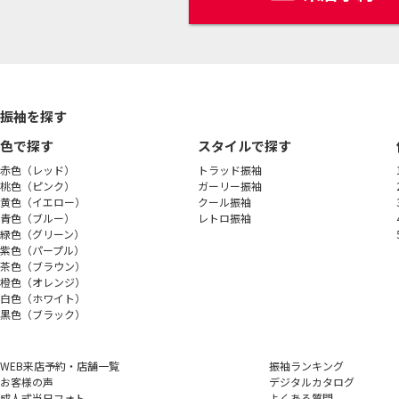
振袖を探す
色で探す
スタイルで探す
赤色（レッド）
トラッド振袖
桃色（ピンク）
ガーリー振袖
黄色（イエロー）
クール振袖
青色（ブルー）
レトロ振袖
緑色（グリーン）
紫色（パープル）
茶色（ブラウン）
橙色（オレンジ）
白色（ホワイト）
黒色（ブラック）
WEB来店予約・店舗一覧
振袖ランキング
お客様の声
デジタルカタログ
成人式当日フォト
よくある質問