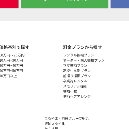
価格帯別で探す
料金プランから探す
10万円～20万円
レンタル振袖プラン
20万円~30万円
オーダー・購入振袖
プラン
30万円~40万円
ママ振袖プラン
40万円~50万円
高校生早割プラン
50万円以上
前撮り撮影プラン
卒業袴レンタル
メモリアル撮影
振袖小物
振袖ヘアアレンジ
まるやま・京彩グループ総合
振袖スタイル
たんす屋