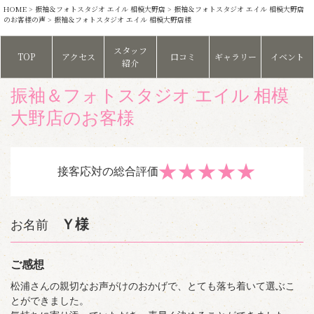
HOME
>
振袖＆フォトスタジオ エイル 相模大野店
>
振袖＆フォトスタジオ エイル 相模大野店
のお客様の声
> 振袖＆フォトスタジオ エイル 相模大野店様
スタッフ
TOP
アクセス
口コミ
ギャラリー
イベント
紹介
振袖＆フォトスタジオ エイル 相模
大野店のお客様
★
★
★
★
★
接客応対の総合評価
Ｙ様
お名前
ご感想
松浦さんの親切なお声がけのおかげで、とても落ち着いて選ぶこ
とができました。