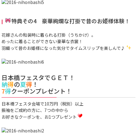
特典その4 豪華絢爛な打掛で昔のお姫様体験！
花嫁さんの和装時に着られる打掛（うちかけ）。
めったに着ることができない豪華な衣裳！
羽織って昔のお姫様になった気分でタイムスリップを楽しんで♪
日本橋フェスタでＧＥＴ！
納
得
の
夏
得
！
7
得
クーポンプレゼント！
日本橋フェスタ会場で10万円（税別）以上
振袖をご成約の方に、7つの中から
お好きなクーポンを、お1つプレゼント