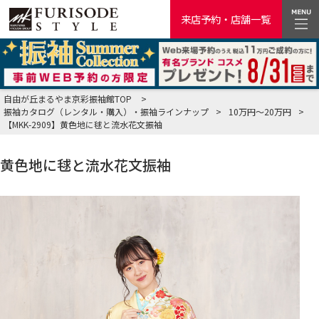
来店予約・店舗一覧
自由が丘まるやま京彩振袖館TOP
>
振袖カタログ（レンタル・購入）・振袖ラインナップ
>
10万円～20万円
>
【MKK-2909】黄色地に毬と流水花文振袖
黄色地に毬と流水花文振袖