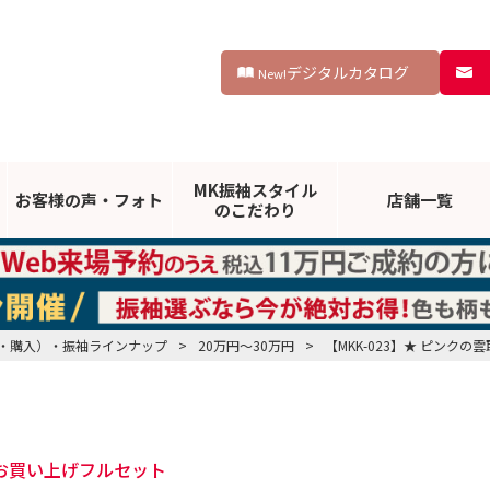
デジタルカタログ
New!
MK振袖スタイル
お客様の声・
フォト
店舗一覧
のこだわり
・購入）・振袖ラインナップ
>
20万円～30万円
>
【MKK-023】★ ピンク
お買い上げフルセット