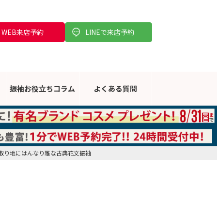
WEB来店予約
LINEで来店予約
振袖お役立ち
コラム
よくある
質問
の雲取り地にはんなり雅な古典花文振袖