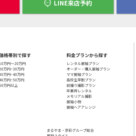
LINE来店予約
価格帯別で探す
料金プランから探す
10万円～20万円
レンタル振袖プラン
20万円~30万円
オーダー・購入振袖
プラン
30万円~40万円
ママ振袖プラン
40万円~50万円
高校生早割プラン
50万円以上
前撮り撮影プラン
卒業袴レンタル
メモリアル撮影
振袖小物
振袖ヘアアレンジ
まるやま・京彩グループ総合
振袖スタイル