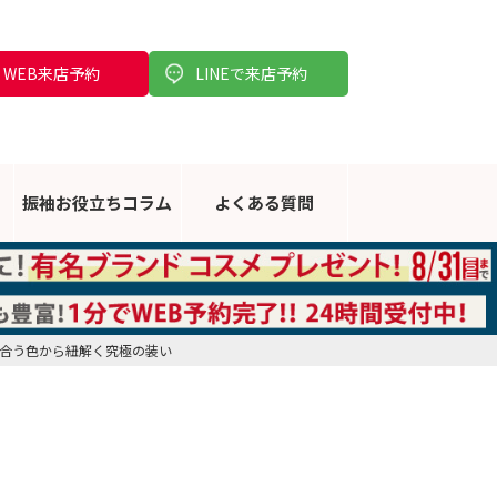
WEB来店予約
LINEで来店予約
振袖お役立ち
コラム
よくある
質問
赤。似合う色から紐解く究極の装い