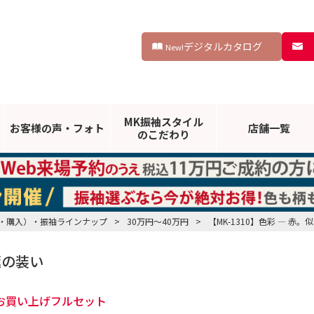
デジタルカタログ
New!
MK振袖スタイル
お客様の声・
フォト
店舗一覧
のこだわり
・購入）・振袖ラインナップ
>
30万円～40万円
>
【MK-1310】色彩 ― 
極の装い
お買い上げフルセット