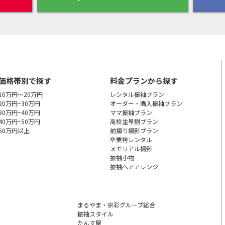
価格帯別で探す
料金プランから探す
10万円～20万円
レンタル振袖プラン
20万円~30万円
オーダー・購入振袖
プラン
30万円~40万円
ママ振袖プラン
40万円~50万円
高校生早割プラン
50万円以上
前撮り撮影プラン
卒業袴レンタル
メモリアル撮影
振袖小物
振袖ヘアアレンジ
まるやま・京彩グループ総合
振袖スタイル
たんす屋