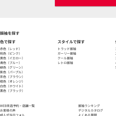
振袖を探す
色で探す
スタイルで探す
赤色（レッド）
トラッド振袖
桃色（ピンク）
ガーリー振袖
黄色（イエロー）
クール振袖
青色（ブルー）
レトロ振袖
緑色（グリーン）
紫色（パープル）
茶色（ブラウン）
橙色（オレンジ）
白色（ホワイト）
黒色（ブラック）
WEB来店予約・店舗一覧
振袖ランキング
お客様の声
デジタルカタログ
成人式当日フォト
よくある質問