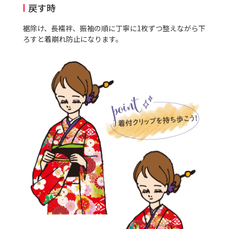
戻す時
裾除け、長襦袢、振袖の順に丁寧に
1
枚ずつ整えながら下
ろすと着崩れ防止になります。