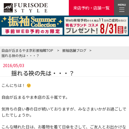
来店予約・店舗一覧
自由が丘まるやま京彩振袖館TOP
>
振袖店舗ブログ
>
揺れる袂の先は・・・？
2016/05/03
揺れる袂の先は・・・？
こんにちは！
自由が丘まるやま本店の五十嵐です。
気持ちの良い春の日が続いておりますが、みなさまいかがお過ごしで
したでしょうか。
こんな晴れた日は、お着物を着て日傘をさして、ご友人とお出かけな