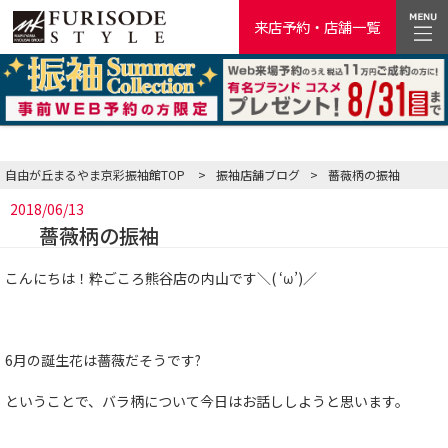
来店予約・店舗一覧
自由が丘まるやま京彩振袖館TOP
>
振袖店舗ブログ
>
薔薇柄の振袖
2018/06/13
薔薇柄の振袖
こんにちは！粋ごころ熊谷店の内山です＼( ‘ω’)／
6月の誕生花は薔薇だそうです?
ということで、バラ柄について今日はお話ししようと思います。