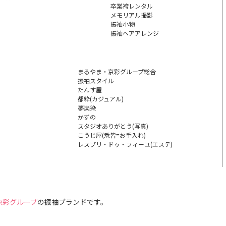
卒業袴レンタル
メモリアル撮影
振袖小物
振袖ヘアアレンジ
まるやま・京彩グループ総合
振袖スタイル
たんす屋
都粋(カジュアル)
夢楽染
かずの
スタジオありがとう(写真)
こうじ屋(悉皆=お手入れ)
レスプリ・ドゥ・フィーユ
(エステ)
京彩グループ
の
振袖ブランドです。