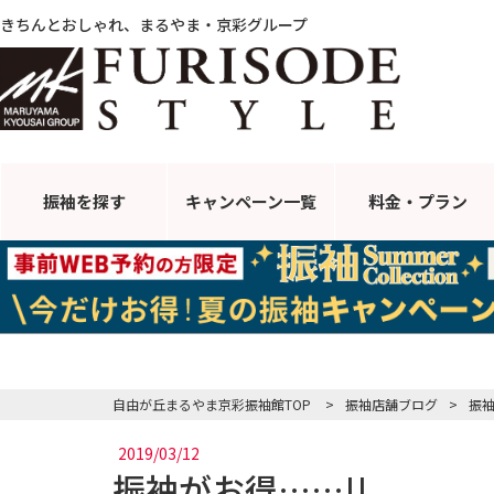
きちんとおしゃれ、まるやま・京彩グループ
振袖を探す
キャンペーン
一覧
料金・プラン
自由が丘まるやま京彩振袖館TOP
>
振袖店舗ブログ
>
振袖
2019/03/12
振袖がお得……!!