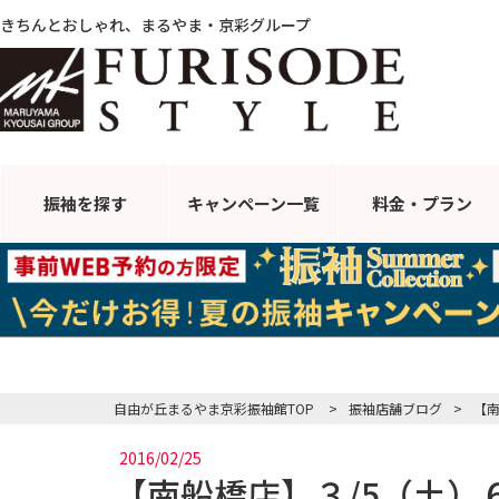
きちんとおしゃれ、まるやま・京彩グループ
振袖を探す
キャンペーン
一覧
料金・プラン
自由が丘まるやま京彩振袖館TOP
>
振袖店舗ブログ
>
【南
2016/02/25
【南船橋店】３/5（土）