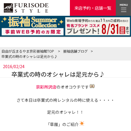
来店予約・店舗一覧
自由が丘まるやま京彩振袖館TOP
>
振袖店舗ブログ
>
卒業式の時のオシャレは足元から♪
2016/02/24
卒業式の時のオシャレは足元から♪
京彩所沢店
のオオコウチです
さて本日は卒業式の袴レンタルの時に使える・・・・
足元のオシャレ！！
「草履」のご紹介