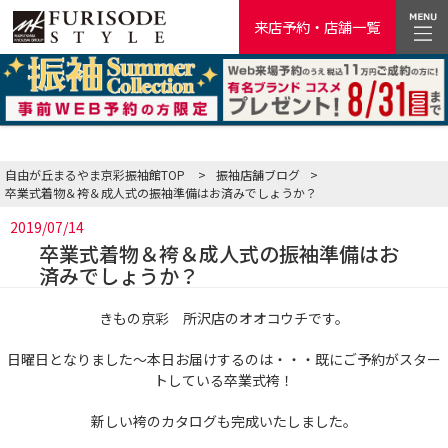
来店予約・店舗一覧
自由が丘まるやま京彩振袖館TOP
>
振袖店舗ブログ
>
卒業式着物＆袴＆成人式の振袖準備はお済みでしょうか？
2019/07/14
卒業式着物＆袴＆成人式の振袖準備はお
済みでしょうか？
きもの京彩 所沢店のオオコウチです。
日曜日となりました～本日お届けするのは・・・既にご予約がスター
トしている卒業式袴！
新しい袴のカタログも完成いたしました。