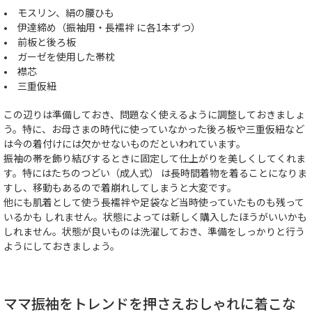
• モスリン、絹の腰ひも
• 伊達締め（振袖用・長襦袢 に各1本ずつ）
• 前板と後ろ板
• ガーゼを使用した帯枕
• 襟芯
• 三重仮紐
この辺りは準備しておき、問題なく使えるように調整しておきましょ
う。特に、お母さまの時代に使っていなかった後ろ板や三重仮紐など
は今の着付けには欠かせないものだといわれています。
振袖の帯を飾り結びするときに固定して仕上がりを美しくしてくれま
す。特にはたちのつどい（成人式） は長時間着物を着ることになりま
すし、移動もあるので着崩れしてしまうと大変です。
他にも肌着として使う長襦袢や足袋など当時使っていたものも残って
いるかも しれません。状態によっては新しく購入したほうがいいかも
しれません。状態が良いものは洗濯しておき、準備をしっかりと行う
ようにしておきましょう。
ママ振袖をトレンドを押さえおしゃれに着こな