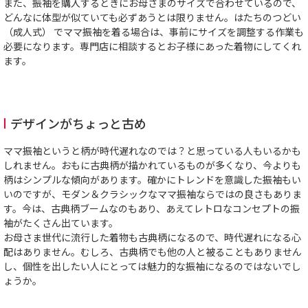
また、振袖を購入するときにお母さまのサイズで合わせているので、
どんなに体型が似ていても必ずあうとは限りません。はたちのつどい
（成人式） でママ振袖を着る場合は、事前にサイズを調整する作業も
必要になります。専門店に相談するとお子様にあった着物にしてくれ
ます。
デザインがちょっと古め
ママ振袖というと柄が時代遅れなのでは？と思っている人もいるかも
しれません。おもに古典柄が描かれているものが多くなり、今よりも
柄はシンプルな傾向があります。確かにトレンドを意識した振袖もい
いのですが、モダン＆クラシックなママ振袖ならではの良さもありま
す。今は、古典柄ブームなのもあり、あえてレトロなコンセプトの振
袖がたくさん出ています。
お母さま世代に流行した着物も古典柄になるので、時代遅れになる心
配はありません。むしろ、古典柄でも他の人と被ることもありません
し、個性を出したい人にとっては魅力的な振袖になるのではないでし
ょうか。