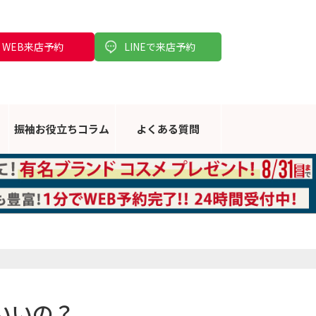
WEB来店予約
LINEで来店予約
振袖お役立ち
コラム
よくある
質問
いいの？