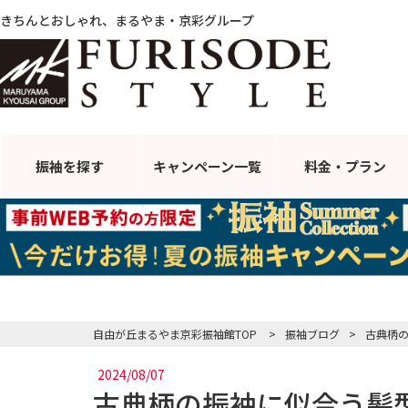
きちんとおしゃれ、まるやま・京彩グループ
振袖を探す
キャンペーン
一覧
料金・プラン
自由が丘まるやま京彩振袖館TOP
>
振袖ブログ
>
古典柄
2024/08/07
古典柄の振袖に似合う髪