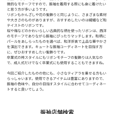
徴的なモチーフですので、振袖を着用する際にも身に着けたい
と思う方が多いようです。
リボンもかんざしや花の髪飾りと同じように、さまざまな素材
や大きさのものがありますが、おすすめしたいのは縮緬など和
テイストのリボンです。
桜や梅などのかわいらしい古典的な柄を使ったリボンは、西洋
のモチーフでありながら振袖にぴったりマッチします。和柄に
パールをあしらったものを選べば、和洋折衷で上品な華やかさ
を演出できます。キュートな振袖コーディネートを目指す方
に、ぜひおすすめしたい髪飾りです。
卒業式の袴スタイルにもリボンモチーフの髪飾りは人気なの
で、成人式だけでなく卒業式にも使用することもできますね。
今回ご紹介したものの他にも、小さなティアラを乗せる方もい
らっしゃいます。使用できるアイテムは豊富にありますので、
振袖の色味や、自分の目指すスタイルに合わせてコーディネー
トすると良いでしょう。
振袖店舗検索