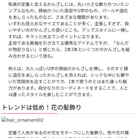
和装の定番と言えるかんざしには、丸い小さな飾りのついたシ
ンプルなもの、蒔絵のついた扇型やU字のもの、パールや造花
をあしらったものなど、さまざまな種類があります。
いずれも控えめなサイズであることが多く、主張しすぎず、扱
いやすいのがかんざしの良いところ。アップスタイルに一挿し
すれば、キラッと光るワンポイントになります。
主役である振袖を引き立てる優秀なアイテムですが、「なんだ
か物足りない」と感じたら、2本3本といくつかのかんざしを組
み合わせるという技も。
例えば、大人っぽいU字の蒔絵のかんざしを挿し、そのすぐ横
に造花をあしらったかんざしを添えれば、シックな中にも華や
いだ雰囲気を出すことができ、1本で使うのとはまた違った魅
力があります。自分なりのコーディネートをすることで、人と
は違ったスタイルを楽しむことができます。
トレンドは低め！花の髪飾り
定番で人気があるのが花をモチーフにした髪飾り。色や花の種