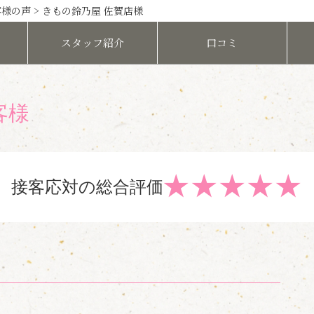
客様の声
> きもの鈴乃屋 佐賀店様
スタッフ
紹介
口コミ
客様
★
★
★
★
★
接客応対の総合評価