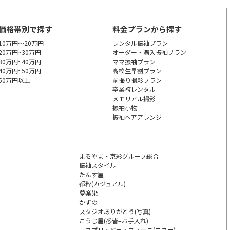
価格帯別で探す
料金プランから探す
10万円～20万円
レンタル振袖プラン
20万円~30万円
オーダー・購入振袖
プラン
30万円~40万円
ママ振袖プラン
40万円~50万円
高校生早割プラン
50万円以上
前撮り撮影プラン
卒業袴レンタル
メモリアル撮影
振袖小物
振袖ヘアアレンジ
まるやま・京彩グループ総合
振袖スタイル
たんす屋
都粋(カジュアル)
夢楽染
かずの
スタジオありがとう(写真)
こうじ屋(悉皆=お手入れ)
レスプリ・ドゥ・フィーユ
(エステ)