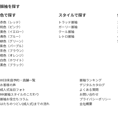
振袖を探す
色で探す
スタイルで探す
赤色（レッド）
トラッド振袖
桃色（ピンク）
ガーリー振袖
黄色（イエロー）
クール振袖
青色（ブルー）
レトロ振袖
緑色（グリーン）
紫色（パープル）
茶色（ブラウン）
橙色（オレンジ）
白色（ホワイト）
黒色（ブラック）
WEB来店予約・店舗一覧
振袖ランキング
お客様の声
デジタルカタログ
成人式当日フォト
よくある質問
MK振袖スタイルのこだわり
お問い合わせ
振袖お役立ちコラム
プライバシーポリシー
はたちのつどい(成人式)
までの流れ
会社概要