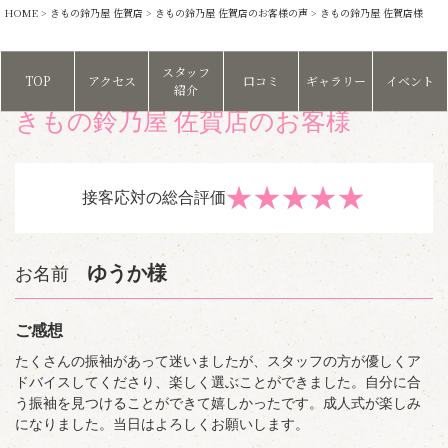
HOME
>
きもの鈴乃屋 佐賀店
>
きもの鈴乃屋 佐賀店のお客様の声
> きもの鈴乃屋 佐賀店様
スタッフ
TOP
アクセス
口コミ
ギャラリー
イベント
紹介
きもの鈴乃屋 佐賀店のお客様
★
★
★
★
★
接客応対の総合評価
ゆうか様
お名前
ご感想
たくさんの振袖があって迷いましたが、スタッフの方が優しくア
ドバイスしてくださり、楽しく選ぶことができました。自分に合
う振袖を見つけることができて嬉しかったです。成人式が楽しみ
になりました。当日はよろしくお願いします。