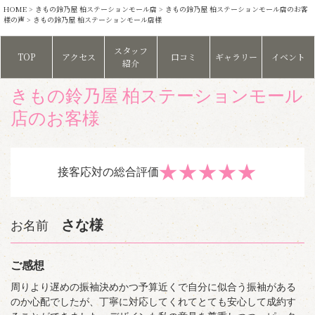
HOME
>
きもの鈴乃屋 柏ステーションモール店
>
きもの鈴乃屋 柏ステーションモール店のお客
様の声
> きもの鈴乃屋 柏ステーションモール店様
スタッフ
TOP
アクセス
口コミ
ギャラリー
イベント
紹介
きもの鈴乃屋 柏ステーションモール
店のお客様
★
★
★
★
★
接客応対の総合評価
さな様
お名前
ご感想
周りより遅めの振袖決めかつ予算近くで自分に似合う振袖がある
のか心配でしたが、丁寧に対応してくれてとても安心して成約す