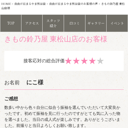
HOME
>
自由が丘まるやま熊谷店
>
自由が丘まるやま熊谷店のお客様の声
> きもの鈴乃屋 東松
山店様
スタッフ
TOP
アクセス
口コミ
ギャラリー
イベント
紹介
きもの鈴乃屋 東松山店のお客様
★
★
★
★
★
接客応対の総合評価
にこ様
お名前
ご感想
数多い中から色々自分に似合う振袖を選んでいただいて大変良か
ったです。初めて振袖を見に行ったのですがとても気に入った物
を選べました。当日の成人式が楽しみです。ありがとうございま
した。前撮りと当日よろしくお願い致します。