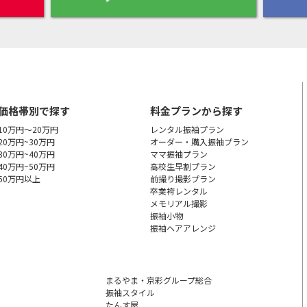
価格帯別で探す
料金プランから探す
10万円～20万円
レンタル振袖プラン
20万円~30万円
オーダー・購入振袖
プラン
30万円~40万円
ママ振袖プラン
40万円~50万円
高校生早割プラン
50万円以上
前撮り撮影プラン
卒業袴レンタル
メモリアル撮影
振袖小物
振袖ヘアアレンジ
まるやま・京彩グループ総合
振袖スタイル
たんす屋