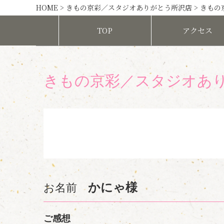
HOME
>
きもの京彩／スタジオありがとう所沢店
>
きもの
TOP
アクセス
きもの京彩／スタジオあ
かにゃ様
お名前
ご感想