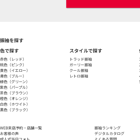
振袖を探す
色で探す
スタイルで探す
赤色（レッド）
トラッド振袖
桃色（ピンク）
ガーリー振袖
黄色（イエロー）
クール振袖
青色（ブルー）
レトロ振袖
緑色（グリーン）
紫色（パープル）
茶色（ブラウン）
橙色（オレンジ）
白色（ホワイト）
黒色（ブラック）
WEB来店予約・店舗一覧
振袖ランキング
お客様の声
デジタルカタログ
成人式当日フォト
よくある質問