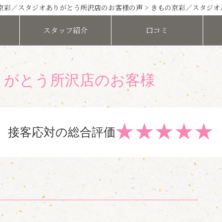
京彩／スタジオありがとう所沢店のお客様の声
> きもの京彩／スタジ
スタッフ
紹介
口コミ
りがとう所沢店のお客様
★
★
★
★
★
接客応対の総合評価