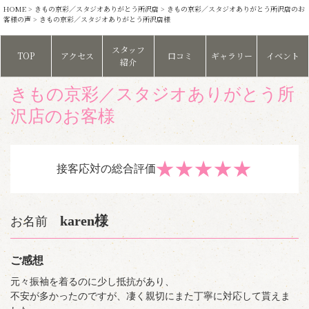
HOME
>
きもの京彩／スタジオありがとう所沢店
>
きもの京彩／スタジオありがとう所沢店のお
客様の声
> きもの京彩／スタジオありがとう所沢店様
スタッフ
TOP
アクセス
口コミ
ギャラリー
イベント
紹介
きもの京彩／スタジオありがとう所
沢店のお客様
★
★
★
★
★
接客応対の総合評価
karen様
お名前
ご感想
元々振袖を着るのに少し抵抗があり、
不安が多かったのですが、凄く親切にまた丁寧に対応して貰えま