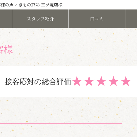
客様の声
> きもの京彩 三ツ境店様
スタッフ
紹介
口コミ
客様
★
★
★
★
★
接客応対の総合評価