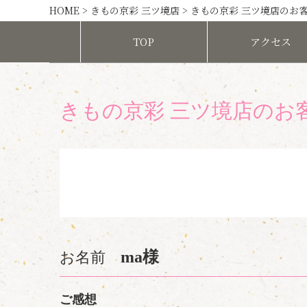
HOME
>
きもの京彩 三ツ境店
>
きもの京彩 三ツ境店のお
TOP
アクセス
きもの京彩 三ツ境店のお
ma様
お名前
ご感想