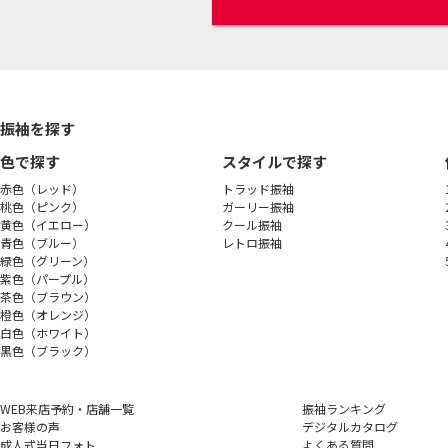
振袖を探す
色で探す
スタイルで探す
赤色（レッド）
トラッド振袖
桃色（ピンク）
ガーリー振袖
黄色（イエロー）
クール振袖
青色（ブルー）
レトロ振袖
緑色（グリーン）
紫色（パープル）
茶色（ブラウン）
橙色（オレンジ）
白色（ホワイト）
黒色（ブラック）
WEB来店予約・店舗一覧
振袖ランキング
お客様の声
デジタルカタログ
成人式当日フォト
よくある質問