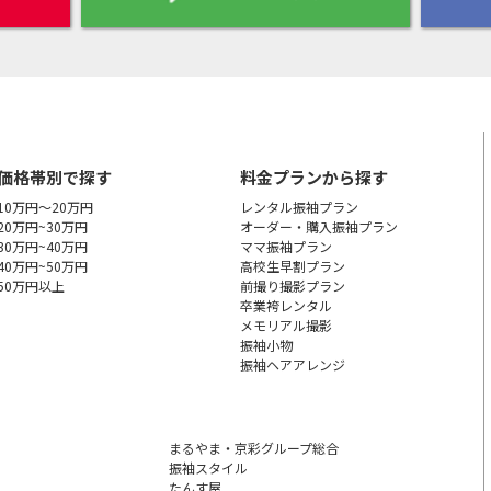
価格帯別で探す
料金プランから探す
10万円～20万円
レンタル振袖プラン
20万円~30万円
オーダー・購入振袖
プラン
30万円~40万円
ママ振袖プラン
40万円~50万円
高校生早割プラン
50万円以上
前撮り撮影プラン
卒業袴レンタル
メモリアル撮影
振袖小物
振袖ヘアアレンジ
まるやま・京彩グループ総合
振袖スタイル
たんす屋