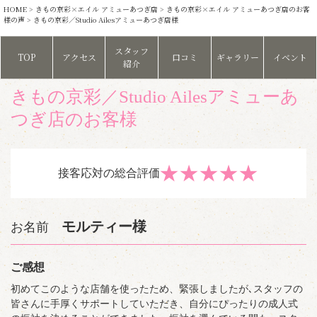
HOME
>
きもの京彩×エイル アミューあつぎ店
>
きもの京彩×エイル アミューあつぎ店のお客
様の声
> きもの京彩／Studio Ailesアミューあつぎ店様
スタッフ
TOP
アクセス
口コミ
ギャラリー
イベント
紹介
きもの京彩／Studio Ailesアミューあ
つぎ店のお客様
★
★
★
★
★
接客応対の総合評価
モルティー様
お名前
ご感想
初めてこのような店舗を使ったため、緊張しましたが､スタッフの
皆さんに手厚くサポートしていただき、自分にぴったりの成人式