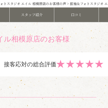
ォトスタジオ エイル 相模原店のお客様の声
> 振袖＆フォトスタジオ 
スタッフ
紹介
口コミ
イル相模原店のお客様
★
★
★
★
★
接客応対の総合評価