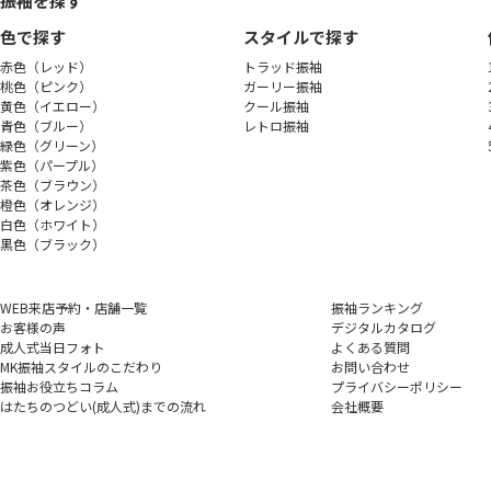
振袖を探す
色で探す
スタイルで探す
赤色（レッド）
トラッド振袖
桃色（ピンク）
ガーリー振袖
黄色（イエロー）
クール振袖
青色（ブルー）
レトロ振袖
緑色（グリーン）
紫色（パープル）
茶色（ブラウン）
橙色（オレンジ）
白色（ホワイト）
黒色（ブラック）
WEB来店予約・店舗一覧
振袖ランキング
お客様の声
デジタルカタログ
成人式当日フォト
よくある質問
MK振袖スタイルのこだわり
お問い合わせ
振袖お役立ちコラム
プライバシーポリシー
はたちのつどい(成人式)
までの流れ
会社概要