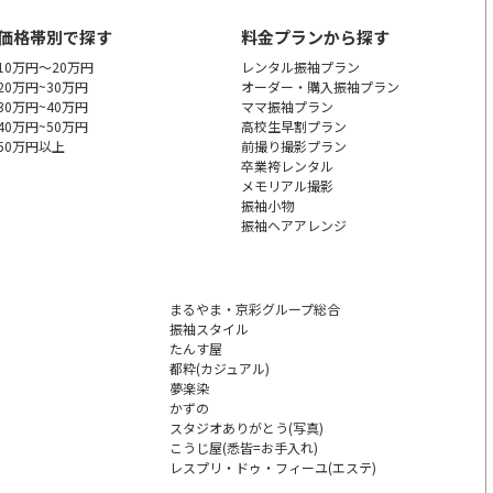
価格帯別で探す
料金プランから探す
10万円～20万円
レンタル振袖プラン
20万円~30万円
オーダー・購入振袖
プラン
30万円~40万円
ママ振袖プラン
40万円~50万円
高校生早割プラン
50万円以上
前撮り撮影プラン
卒業袴レンタル
メモリアル撮影
振袖小物
振袖ヘアアレンジ
まるやま・京彩グループ総合
振袖スタイル
たんす屋
都粋(カジュアル)
夢楽染
かずの
スタジオありがとう(写真)
こうじ屋(悉皆=お手入れ)
レスプリ・ドゥ・フィーユ
(エステ)