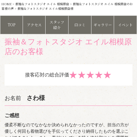
HOME
>
振袖＆フォトスタジオ エイル 相模原店
>
振袖＆フォトスタジオ エイル 相模原店のお
客様の声
> 振袖＆フォトスタジオ エイル相模原店様
スタッフ
TOP
アクセス
口コミ
ギャラリー
イベント
紹介
振袖＆フォトスタジオ エイル相模原
店のお客様
★
★
★
★
★
接客応対の総合評価
さわ様
お名前
ご感想
優柔不断なのでなかなか決められなかったのですが、担当の方が
優しく何回も着物選びを手伝ってくださり納得したものを選ぶこ