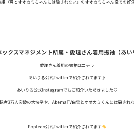
人気番組『月とオオカミちゃんには騙されない』のオオカミちゃん役での好
ベックスマネジメント所属・愛理さん着用振袖（あい
愛理さん着用の振袖はコチラ
あいりる公式Twitterで紹介されてます♪
あいりる公式Instagramでもご紹介いただきました♡
日で登録者3万人突破の大快挙や、AbemaTV白雪とオオカミくんには騙
Popteen公式Twitterで紹介されてます