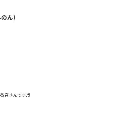
んのん）
香音さんです♬