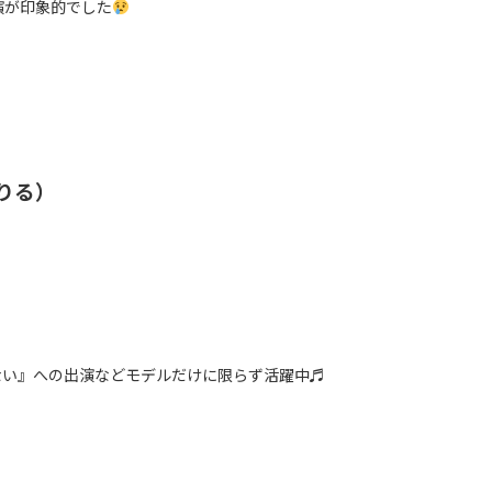
演が印象的でした
りる）
されない』への出演などモデルだけに限らず活躍中♬