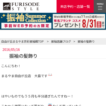
来店予約・店舗一覧
自由が丘まるやま京彩振袖館TOP
>
振袖店舗ブログ
>
振袖の髪飾り
2016/05/16
振袖の髪飾り
こんにちわ！
まるやま自由が丘店 大島です
はやいものでもう５月も半分過ぎたんですねー！