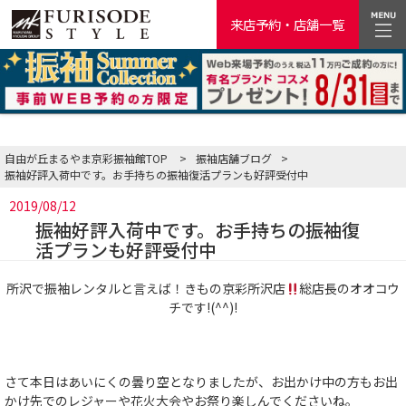
来店予約・店舗一覧
自由が丘まるやま京彩振袖館TOP
>
振袖店舗ブログ
>
振袖好評入荷中です。お手持ちの振袖復活プランも好評受付中
2019/08/12
振袖好評入荷中です。お手持ちの振袖復
活プランも好評受付中
所沢で振袖レンタルと言えば！きもの京彩所沢店
総店長のオオコウ
チです!(^^)!
さて本日はあいにくの曇り空となりましたが、お出かけ中の方もお出
かけ先でのレジャーや花火大会やお祭り楽しんでくださいね。