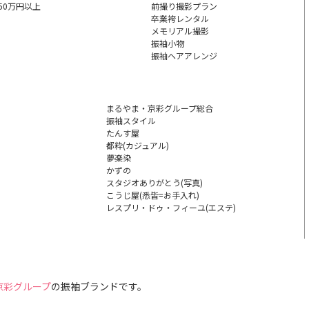
50万円以上
前撮り撮影プラン
卒業袴レンタル
メモリアル撮影
振袖小物
振袖ヘアアレンジ
まるやま・京彩グループ総合
振袖スタイル
たんす屋
都粋(カジュアル)
夢楽染
かずの
スタジオありがとう(写真)
こうじ屋(悉皆=お手入れ)
レスプリ・ドゥ・フィーユ
(エステ)
京彩グループ
の
振袖ブランドです。