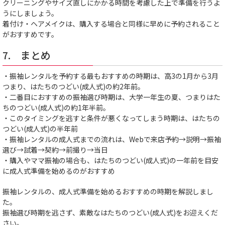
クリーニングやサイズ直しにかかる時間を考慮した上で準備を行うよ
うにしましょう。
着付け・ヘアメイクは、購入する場合と同様に早めに予約されること
がおすすめです。
7. まとめ
・振袖レンタルを予約する最もおすすめの時期は、高3の1月から3月
つまり、はたちのつどい(成人式)の約2年前。
・二番目におすすめの振袖選び時期は、大学一年生の夏、つまりはた
ちのつどい(成人式)の約1年半前。
・このタイミングを逃すと条件が悪くなってしまう時期は、はたちの
つどい(成人式)の半年前
・振袖レンタルの成人式までの流れは、Webで来店予約→説明→振袖
選び→試着→契約→前撮り→当日
・購入やママ振袖の場合も、はたちのつどい(成人式)の一年前を目安
に成人式準備を始めるのがおすすめ
振袖レンタルの、成人式準備を始めるおすすめの時期を解説しまし
た。
振袖選び時期を逃さず、素敵なはたちのつどい(成人式)をお迎えくだ
さい。